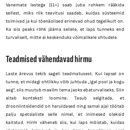
Vanemate lastega (11+) saab juba rohkem rääkida
sellest, miks riik teavitusi saadab, kuidas süsteemid
toimivad ja kui tõenäolised erinevad ohud tegelikult on.
Ka siis peaks rõhk jääma sellele, et laps tunneks end
turvaliselt, mitte ei keskenduks võimalikele ohtudele.
Teadmised vähendavad hirmu
Laste ärevus tekib sageli teadmatusest. Kui lapsel on
tunne, et midagi ohtlikku võib juhtuda „igal pool ja kogu
aeg“, siis muutub maailm tema jaoks ebaturvaliseks. Siin
aitab konteksti loomine. Tasub selgitada, et
drooniintsidendid on haruldased ning samal ajal töötab
palju spetsialiste selle nimel, et inimesed oleksid
kaitstud. Hirm väheneb siis, kui laps mõistab, kuidas