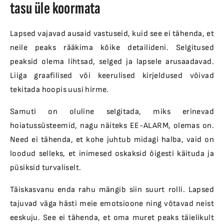
tasu üle koormata
Lapsed vajavad ausaid vastuseid, kuid see ei tähenda, et
neile peaks rääkima kõike detailideni. Selgitused
peaksid olema lihtsad, selged ja lapsele arusaadavad.
Liiga graafilised või keerulised kirjeldused võivad
tekitada hoopis uusi hirme.
Samuti on oluline selgitada, miks erinevad
hoiatussüsteemid, nagu näiteks EE-ALARM, olemas on.
Need ei tähenda, et kohe juhtub midagi halba, vaid on
loodud selleks, et inimesed oskaksid õigesti käituda ja
püsiksid turvaliselt.
Täiskasvanu enda rahu mängib siin suurt rolli. Lapsed
tajuvad väga hästi meie emotsioone ning võtavad neist
eeskuju. See ei tähenda, et oma muret peaks täielikult