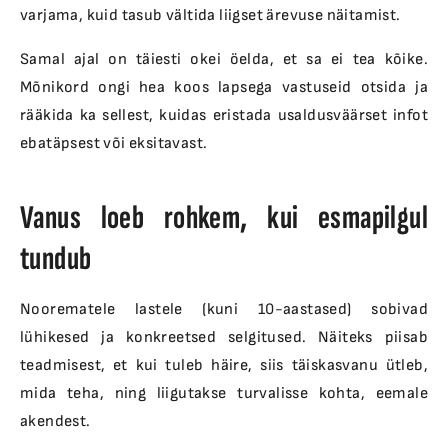
varjama, kuid tasub vältida liigset ärevuse näitamist.
Samal ajal on täiesti okei öelda, et sa ei tea kõike.
Mõnikord ongi hea koos lapsega vastuseid otsida ja
rääkida ka sellest, kuidas eristada usaldusväärset infot
ebatäpsest või eksitavast.
Vanus loeb rohkem, kui esmapilgul
tundub
Noorematele lastele (kuni 10-aastased) sobivad
lühikesed ja konkreetsed selgitused. Näiteks piisab
teadmisest, et kui tuleb häire, siis täiskasvanu ütleb,
mida teha, ning liigutakse turvalisse kohta, eemale
akendest.