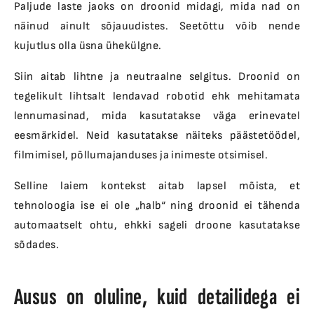
Paljude laste jaoks on droonid midagi, mida nad on
näinud ainult sõjauudistes. Seetõttu võib nende
kujutlus olla üsna ühekülgne.
Siin aitab lihtne ja neutraalne selgitus. Droonid on
tegelikult lihtsalt lendavad robotid ehk mehitamata
lennumasinad, mida kasutatakse väga erinevatel
eesmärkidel. Neid kasutatakse näiteks päästetöödel,
filmimisel, põllumajanduses ja inimeste otsimisel.
Selline laiem kontekst aitab lapsel mõista, et
tehnoloogia ise ei ole „halb“ ning droonid ei tähenda
automaatselt ohtu, ehkki sageli droone kasutatakse
sõdades.
Ausus on oluline, kuid detailidega ei