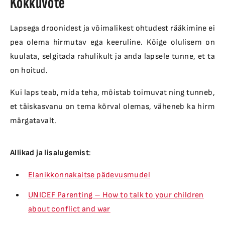
Kokkuvõte
Lapsega droonidest ja võimalikest ohtudest rääkimine ei
pea olema hirmutav ega keeruline. Kõige olulisem on
kuulata, selgitada rahulikult ja anda lapsele tunne, et ta
on hoitud.
Kui laps teab, mida teha, mõistab toimuvat ning tunneb,
et täiskasvanu on tema kõrval olemas, väheneb ka hirm
märgatavalt.
Allikad ja lisalugemist
:
Elanikkonnakaitse pädevusmudel
UNICEF Parenting – How to talk to your children
about conflict and war