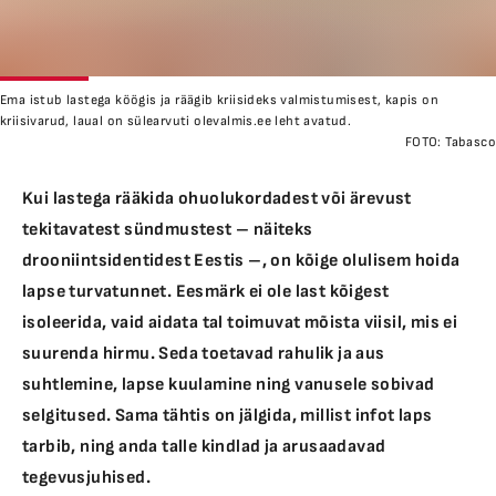
Ema istub lastega köögis ja räägib kriisideks valmistumisest, kapis on
kriisivarud, laual on sülearvuti olevalmis.ee leht avatud.
FOTO:
Tabasco
Kui lastega rääkida ohuolukordadest või ärevust
tekitavatest sündmustest – näiteks
drooniintsidentidest Eestis –, on kõige olulisem hoida
lapse turvatunnet. Eesmärk ei ole last kõigest
isoleerida, vaid aidata tal toimuvat mõista viisil, mis ei
suurenda hirmu. Seda toetavad rahulik ja aus
suhtlemine, lapse kuulamine ning vanusele sobivad
selgitused. Sama tähtis on jälgida, millist infot laps
tarbib, ning anda talle kindlad ja arusaadavad
tegevusjuhised.