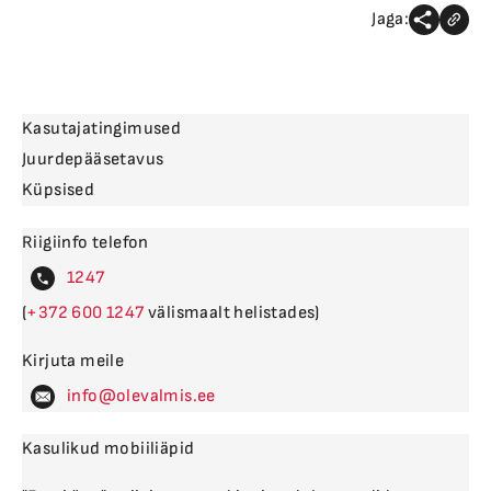
Jaga:
Kasutajatingimused
Juurdepääsetavus
Küpsised
Riigiinfo telefon
4
(
600
välismaalt helistades)
Kirjuta meile
levalm
Kasulikud mobiiliäpid