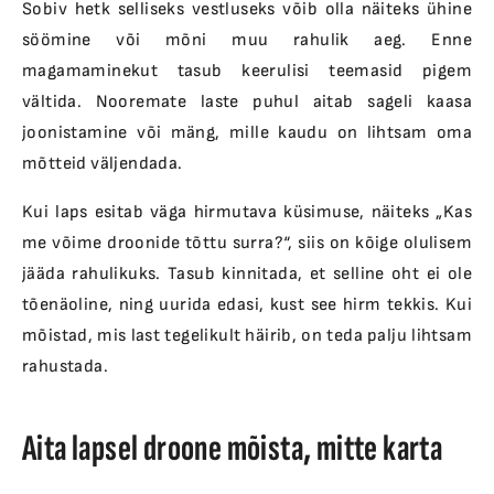
Sobiv hetk selliseks vestluseks võib olla näiteks ühine
söömine või mõni muu rahulik aeg. Enne
magamaminekut tasub keerulisi teemasid pigem
vältida. Nooremate laste puhul aitab sageli kaasa
joonistamine või mäng, mille kaudu on lihtsam oma
mõtteid väljendada.
Kui laps esitab väga hirmutava küsimuse, näiteks „Kas
me võime droonide tõttu surra?“, siis on kõige olulisem
jääda rahulikuks. Tasub kinnitada, et selline oht ei ole
tõenäoline, ning uurida edasi, kust see hirm tekkis. Kui
mõistad, mis last tegelikult häirib, on teda palju lihtsam
rahustada.
Aita lapsel droone mõista, mitte karta