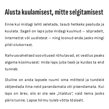
Alusta kuulamisest, mitte selgitamisest
Enne kui midagi lahti seletada, tasub hetkeks peatuda ja
kuulata. Sageli on laps juba midagi kuulnud – sõpradelt,
internetist või uudistest – ning loonud enda jaoks mingi
pildi olukorrast.
Rahvusvahelised soovitused rõhutavad, et vestlus peaks
algama küsimusest:
mida laps juba teab ja kuidas ta end
tunneb
.
Oluline on anda lapsele ruumi oma mõtteid ja tundeid
väljendada ilma neid parandamata või pisendamata. Kui
laps on ärev, siis ei ole see „liialdus“, vaid tema jaoks
päris tunne. Lapse hirmu tuleb võtta tõsiselt.