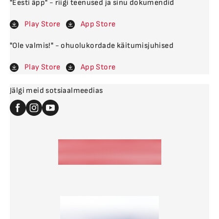
"Eesti äpp" - riigi teenused ja sinu dokumendid
Play Store
App Store
"Ole valmis!" - ohuolukordade käitumisjuhised
Play Store
App Store
Jälgi meid sotsiaalmeedias