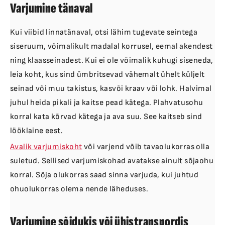
Varjumine tänaval
Kui viibid linnatänaval, otsi lähim tugevate seintega
siseruum, võimalikult madalal korrusel, eemal akendest
ning klaasseinadest. Kui ei ole võimalik kuhugi siseneda,
leia koht, kus sind ümbritsevad vähemalt ühelt küljelt
seinad või muu takistus, kasvõi kraav või lohk. Halvimal
juhul heida pikali ja kaitse pead kätega. Plahvatusohu
korral kata kõrvad kätega ja ava suu. See kaitseb sind
lööklaine eest.
Avalik varjumiskoht
või varjend võib tavaolukorras olla
suletud. Sellised varjumiskohad avatakse ainult sõjaohu
korral. Sõja olukorras saad sinna varjuda, kui juhtud
ohuolukorras olema nende läheduses.
Varjumine sõidukis või ühistranspordis