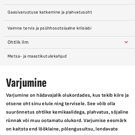
Gaasivarustuse katkemine ja plahvatusoht
Vaimne tervis ja psühhosotsiaalne kriisiabi
Ohtlik ilm
Metsa- ja maastikutulekahjud
Varjumine
Varjumine on hädavajalik olukordades, kus tekib kiire ja
otsene oht sinu elule ning tervisele. See võib olla
suurõnnetus ohtlike kemikaalidega, plahvatus, sõjaline
rünnak või muu ootamatu olukord. Varjumise eesmärk
on kaitsta end lööklaine, põlengusuitsu, lendavate