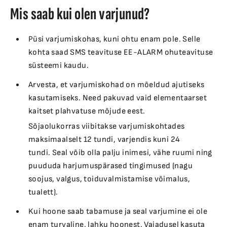
Mis saab kui olen varjunud?
Püsi varjumiskohas, kuni ohtu enam pole. Selle
kohta saad SMS teavituse EE-ALARM ohuteavituse
süsteemi kaudu.
Arvesta, et varjumiskohad on mõeldud ajutiseks
kasutamiseks. Need pakuvad vaid elementaarset
kaitset plahvatuse mõjude eest.
Sõjaolukorras viibitakse varjumiskohtades
maksimaalselt 12 tundi, varjendis kuni 24
tundi. Seal võib olla palju inimesi, vähe ruumi ning
puududa harjumuspärased tingimused (nagu
soojus, valgus, toiduvalmistamise võimalus,
tualett).
Kui hoone saab tabamuse ja seal varjumine ei ole
enam turvaline, lahku hoonest. Vajadusel kasuta