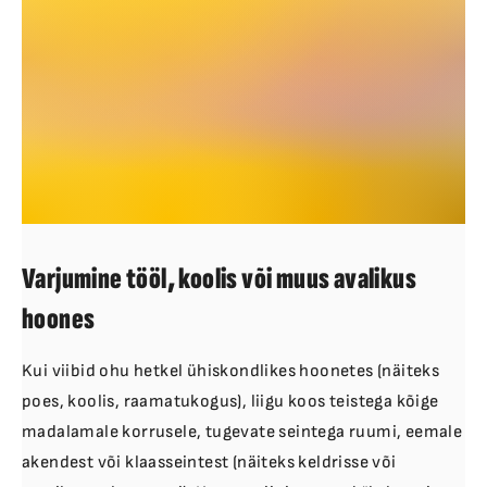
Varjumine tööl, koolis või muus avalikus
hoones
Kui viibid ohu hetkel ühiskondlikes hoonetes (näiteks
poes, koolis, raamatukogus), liigu koos teistega kõige
madalamale korrusele, tugevate seintega ruumi, eemale
akendest või klaasseintest (näiteks keldrisse või