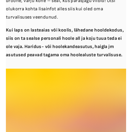
droone, varju kohe – seal, kus parasjagu viibid! Otsi
olukorra kohta lisainfot alles siis kui oled oma
turvalisuses veendunud.
Kui laps on lasteaias või koolis, lähedane hooldekodus,
siis on ta sealse personali hoole all ja koju tuua teda ei
ole vaja. Haridus- või hoolekandeasutus, haigla jm
asutused peavad tagama oma hoolealuste turvalisuse.