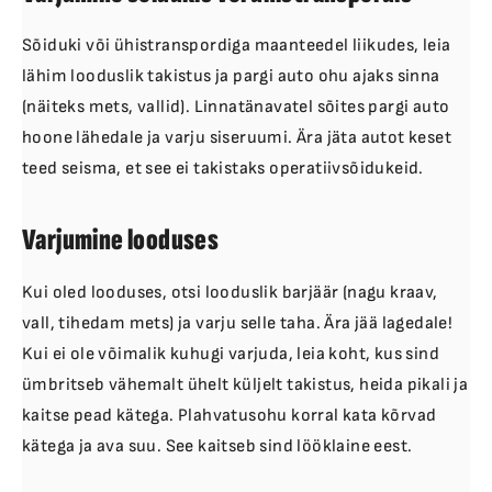
Sõiduki või ühistranspordiga maanteedel liikudes, leia
lähim looduslik takistus ja pargi auto ohu ajaks sinna
(näiteks mets, vallid). Linnatänavatel sõites pargi auto
hoone lähedale ja varju siseruumi. Ära jäta autot keset
teed seisma, et see ei takistaks operatiivsõidukeid.
Varjumine looduses
Kui oled looduses, otsi looduslik barjäär (nagu kraav,
vall, tihedam mets) ja varju selle taha. Ära jää lagedale!
Kui ei ole võimalik kuhugi varjuda, leia koht, kus sind
ümbritseb vähemalt ühelt küljelt takistus, heida pikali ja
kaitse pead kätega. Plahvatusohu korral kata kõrvad
kätega ja ava suu. See kaitseb sind lööklaine eest.