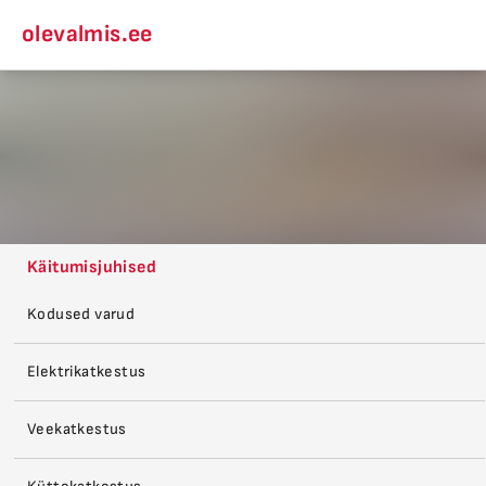
olevalmis.ee
Käitumisjuhised
Kodused varud
Elektrikatkestus
Veekatkestus