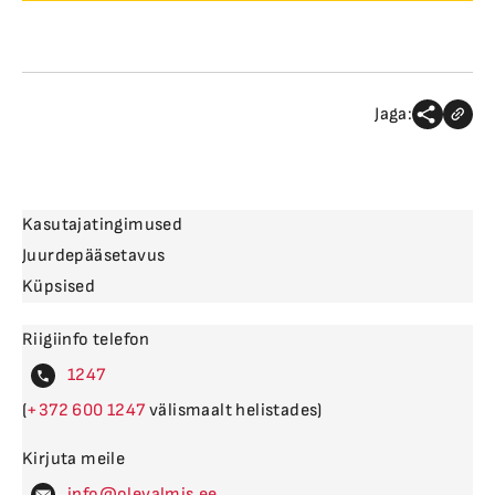
Jaga:
Kasutajatingimused
Juurdepääsetavus
Küpsised
Riigiinfo telefon
4
(
600
välismaalt helistades)
Kirjuta meile
levalm