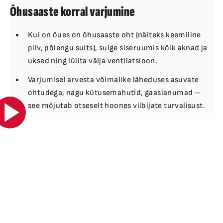
Õhusaaste korral varjumine
Kui on õues on õhusaaste oht (näiteks keemiline
pilv, põlengu suits), sulge siseruumis kõik aknad ja
uksed ning lülita välja ventilatsioon.
Varjumisel arvesta võimalike läheduses asuvate
ohtudega, nagu kütusemahutid, gaasianumad –
see mõjutab otseselt hoones viibijate turvalisust.