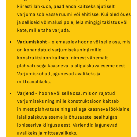
kiiresti lahkuda, pead enda kaitseks ajutiselt
varjuma sobivasse ruumi või ehitisse. Kui oled õues
ja selliseid võimalusi pole, leia mingigi takistus või
kate, mille taha varjuda.
Varjumiskoht
- olemasolev hoone või selle osa, mis
on kohandatud varjumiseks ning mille
konstruktsioon kaitseb inimest vähemalt
plahvatusega kaasneva laialipaiskuva eseme eest.
Varjumiskohad jagunevad avalikeks ja
mitteavalikeks.
Varjend
- hoone või selle osa, mis on rajatud
varjumiseks ning mille konstruktsioon kaitseb
inimest plahvatuse ning sellega kaasneva lööklaine,
laialipaiskuva eseme ja õhusaaste, sealhulgas
ioniseeriva kiirguse eest. Varjendid jagunevad
avalikeks ja mitteavalikeks.