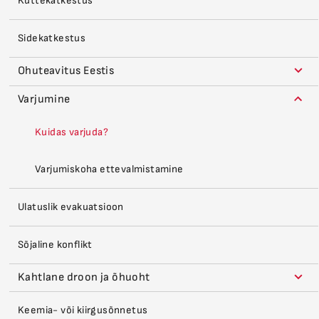
Küttekatkestus
Sidekatkestus
Ohuteavitus Eestis
Varjumine
Kuidas varjuda?
Varjumiskoha ettevalmistamine
Ulatuslik evakuatsioon
Sõjaline konflikt
Kahtlane droon ja õhuoht
Keemia- või kiirgusõnnetus