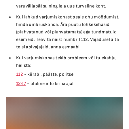
varuväljapääsu ning leia uus turvaline koht.
Kui lahkud varjumiskohast peale ohu möödumist,
hinda ümbruskonda. Ära puutu lõhkekehasid
(plahvatanud või plahvatamata) ega tundmatuid
esemeid. Teavita neist numbril 112. Vajadusel aita
teisi abivajajaid, anna esmaabi.
Kui varjumiskohas tekib probleem või tulekahju,
helista:
112
- kiirabi, pääste, politsei
1247
- oluline info kriisi ajal