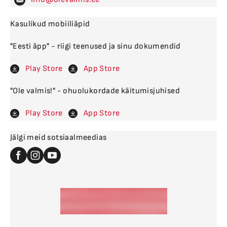
Kasulikud mobiiliäpid
"Eesti äpp" - riigi teenused ja sinu dokumendid
Play Store
App Store
"Ole valmis!" - ohuolukordade käitumisjuhised
Play Store
App Store
Jälgi meid sotsiaalmeedias