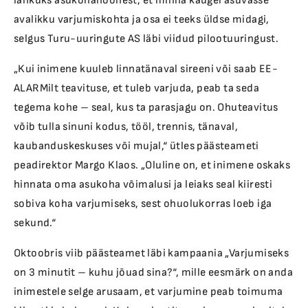
lahkuks asukohahoonest, et minna kaugel asuvasse
avalikku varjumiskohta ja osa ei teeks üldse midagi,
selgus Turu-uuringute AS läbi viidud pilootuuringust.
„Kui inimene kuuleb linnatänaval sireeni või saab EE-
ALARMilt teavituse, et tuleb varjuda, peab ta seda
tegema kohe – seal, kus ta parasjagu on. Ohuteavitus
võib tulla sinuni kodus, tööl, trennis, tänaval,
kaubanduskeskuses või mujal,“ ütles päästeameti
peadirektor Margo Klaos. „Oluline on, et inimene oskaks
hinnata oma asukoha võimalusi ja leiaks seal kiiresti
sobiva koha varjumiseks, sest ohuolukorras loeb iga
sekund.“
Oktoobris viib päästeamet läbi kampaania „Varjumiseks
on 3 minutit – kuhu jõuad sina?“, mille eesmärk on anda
inimestele selge arusaam, et varjumine peab toimuma