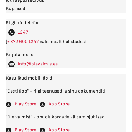
Juurdepääsetavus
Küpsised
Riigiinfo telefon
4
(
600
välismaalt helistades)
Kirjuta meile
levalm
Kasulikud mobiiliäpid
"Eesti äpp" - riigi teenused ja sinu dokumendid
Play Store
App Store
"Ole valmis!" - ohuolukordade käitumisjuhised
Play Store
App Store