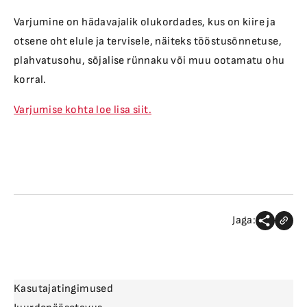
Varjumine on hädavajalik olukordades, kus on kiire ja
otsene oht elule ja tervisele, näiteks tööstusõnnetuse,
plahvatusohu, sõjalise rünnaku või muu ootamatu ohu
korral.
Varjumise kohta loe lisa siit.
Jaga:
Kasutajatingimused