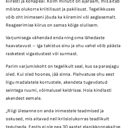
kiiresti ja kohapeal. Kolm minutit on ajaraam, mis aitab
mõista olukorra kriitilisust ja pakilisust. Tegelikkuses
võib oht inimeseni jõuda ka kiiremini või aeglasemalt.
Reageerimise kiirus on samas kõige olulisem.
Varjumisega vähendad enda ning oma lähedaste
haavatavust – iga takistus sinu ja ohu vahel võib päästa
rasketest vigastustest või surmast.
Parim varjumiskoht on tegelikult seal, kus sa parasjagu
oled. Kui oled hoones, jää sinna. Plahvatuse ohu eest
liigu madalatele korrustele, akendeta tugevdatud
seintega ruumi, võimalusel keldrisse. Hoia kindlasti
akendest eemale.
„Riigi ülesanne on anda inimestele teadmised ja
oskused, mis aitavad neil kriisiolukorras teadlikult
tegutseda. Eestis ei ole pea 30 aastat elanikkonnakaitse