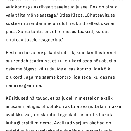
valdkonnaga aktiivselt tegeletud ja see lünk on olnud
vaja täita mõne aastaga,“ ütles Klaos. „Ohuteavituse
süsteemi arendamine on oluline, kuid sellest üksi ei
piisa. Sama tähtis on, et inimesed teaksid, kuidas
ohuteavitusele reageerida.“
Eesti on turvaline ja kaitstud riik, kuid kindlustunnet
suurendab teadmine, et kui olukord seda nõuab, siis
oskame õigesti käituda. Me ei saa kontrollida kõiki
olukordi, aga me saame kontrollida seda, kuidas me
neile reageerime.
Küsitlused näitavad, et paljudel inimestel on ekslik
arusaam, et igas ohuolukorras tuleb varjuda lähimasse
avalikku varjumiskohta. Tegelikult on ohtlik hakata
kuhugi eraldi minema. Avalikud varjumiskohad on