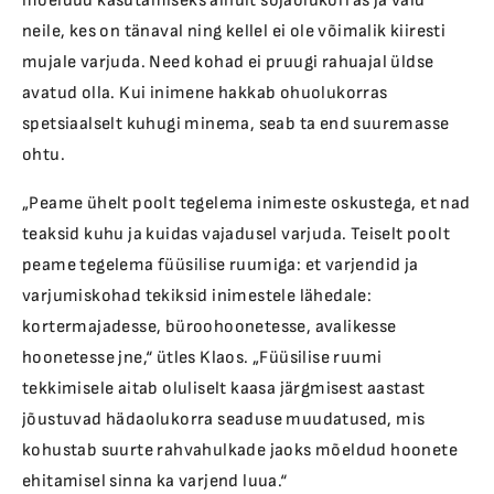
mõeldud kasutamiseks ainult sõjaolukorras ja vaid
neile, kes on tänaval ning kellel ei ole võimalik kiiresti
mujale varjuda. Need kohad ei pruugi rahuajal üldse
avatud olla. Kui inimene hakkab ohuolukorras
spetsiaalselt kuhugi minema, seab ta end suuremasse
ohtu.
„Peame ühelt poolt tegelema inimeste oskustega, et nad
teaksid kuhu ja kuidas vajadusel varjuda. Teiselt poolt
peame tegelema füüsilise ruumiga: et varjendid ja
varjumiskohad tekiksid inimestele lähedale:
kortermajadesse, büroohoonetesse, avalikesse
hoonetesse jne,“ ütles Klaos. „Füüsilise ruumi
tekkimisele aitab oluliselt kaasa järgmisest aastast
jõustuvad hädaolukorra seaduse muudatused, mis
kohustab suurte rahvahulkade jaoks mõeldud hoonete
ehitamisel sinna ka varjend luua.“