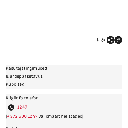
Jaga:
Kasutajatingimused
Juurdepääsetavus
Küpsised
Riigiinfo telefon
4
(
600
välismaalt helistades)