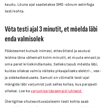
kaudu. Lõuna ajal saadetakse SMS-sõnum eelinfoga
testi kohta.
Võta testi ajal 3 minutit, et mõelda läbi
enda valmisolek
Päästeamet kutsub inimesi, ettevõtteid ja asutusi
leidma täna vähemalt kolm minutit, et muuta ennast ja
oma peret kriisikindlamaks. Selleks tasub mõelda läbi,
kuidas ollakse valmis näiteks pikaajaliseks elektri-, vee-
ja sidekatkestuseks. Samuti on võimalik testi ajal
mängida läbi varjumist just selles kohas, kus parajasti
ollakse. Loe ka
varjumise täpsemaid juhiseid.
Üleriigilise ohuteavitussüsteemi testi kohta saab