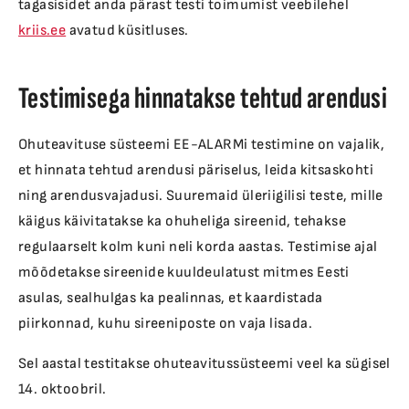
tagasisidet anda pärast testi toimumist veebilehel
kriis.ee
avatud küsitluses.
Testimisega hinnatakse tehtud arendusi
Ohuteavituse süsteemi EE-ALARMi testimine on vajalik,
et hinnata tehtud arendusi päriselus, leida kitsaskohti
ning arendusvajadusi. Suuremaid üleriigilisi teste, mille
käigus käivitatakse ka ohuheliga sireenid, tehakse
regulaarselt kolm kuni neli korda aastas. Testimise ajal
mõõdetakse sireenide kuuldeulatust mitmes Eesti
asulas, sealhulgas ka pealinnas, et kaardistada
piirkonnad, kuhu sireeniposte on vaja lisada.
Sel aastal testitakse ohuteavitussüsteemi veel ka sügisel
14. oktoobril.