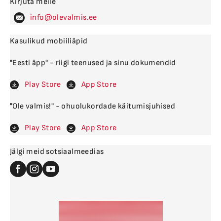
Kirjuta meile
levalm
Kasulikud mobiiliäpid
"Eesti äpp" - riigi teenused ja sinu dokumendid
Play Store
App Store
"Ole valmis!" - ohuolukordade käitumisjuhised
Play Store
App Store
Jälgi meid sotsiaalmeedias