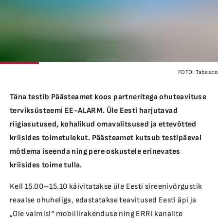
FOTO:
Tabasco
Täna testib Päästeamet koos partneritega ohuteavituse
terviksüsteemi EE-ALARM. Üle Eesti harjutavad
riigiasutused, kohalikud omavalitsused ja ettevõtted
kriisides toimetulekut. Päästeamet kutsub testipäeval
mõtlema iseenda ning pere oskustele erinevates
kriisides toime tulla.
Kell 15.00–15.10 käivitatakse üle Eesti sireenivõrgustik
reaalse ohuheliga, edastatakse teavitused Eesti äpi ja
„Ole valmis!“ mobiilirakenduse ning ERRi kanalite