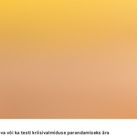
va või ka testi kriisivalmiduse parandamiseks ära