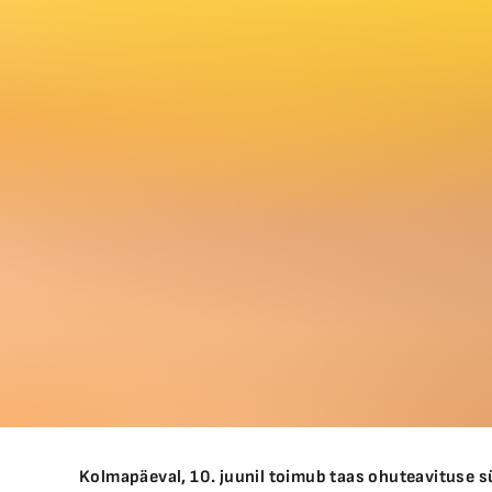
Kolmapäeval, 10. juunil toimub taas ohuteavituse sü