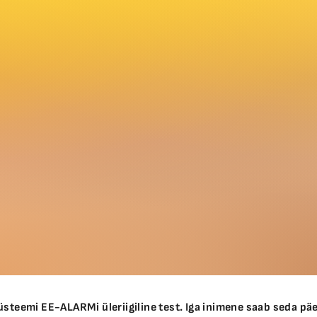
steemi EE-ALARMi üleriigiline test. Iga inimene saab seda päe