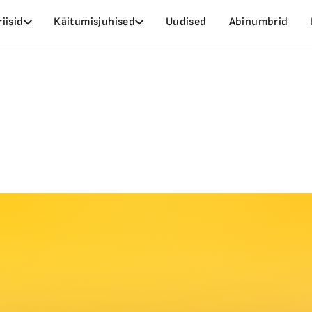
riisid
Käitumisjuhised
Uudised
Abinumbrid