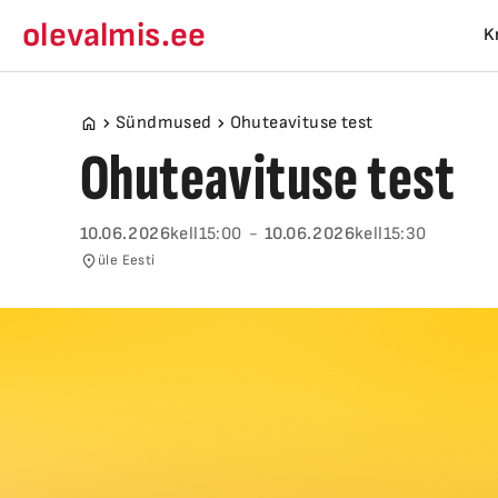
olevalmis.ee
K
Sündmused
Ohuteavituse test
Ohuteavituse test
10.06.2026
kell
15:00
-
10.06.2026
kell
15:30
üle
Eesti