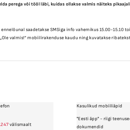
da perega või tööl läbi, kuidas ollakse valmis näiteks pikaaja
 – ennelõunal saadetakse SMSiga info vahemikus 15.00-15.10 to
a „Ole valmis!“ mobiilirakenduse kaudu ning kuvatakse ribateks
lefon
Kasulikud mobiiliäpid
"Eesti äpp" - riigi teenuse
välismaalt
dokumendid