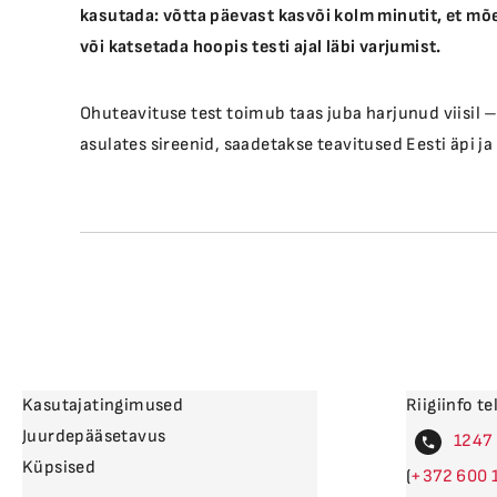
kasutada: võtta päevast kasvõi kolm minutit, et mõel
või katsetada hoopis testi ajal läbi varjumist.
Ohuteavituse test toimub taas juba harjunud viisil
asulates sireenid, saadetakse teavitused Eesti äpi j
Kasutajatingimused
Riigiinfo te
Juurdepääsetavus
4
Küpsised
(
600