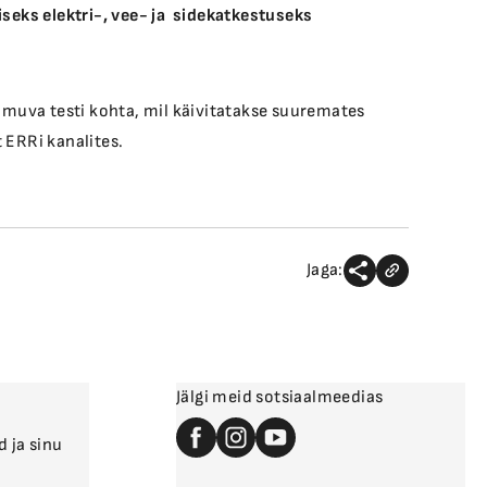
liseks elektri-, vee- ja sidekatkestuseks
imuva testi kohta, mil käivitatakse suuremates
t ERRi kanalites.
Jaga:
Jälgi meid sotsiaalmeedias
d ja sinu