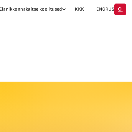
Elanikkonnakaitse koolitused
KKK
ENG
RUS