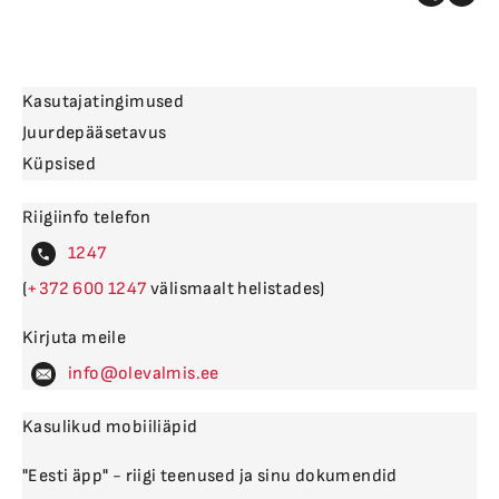
Kasutajatingimused
Juurdepääsetavus
Küpsised
Riigiinfo telefon
4
(
600
välismaalt helistades)
Kirjuta meile
levalm
Kasulikud mobiiliäpid
"Eesti äpp" - riigi teenused ja sinu dokumendid