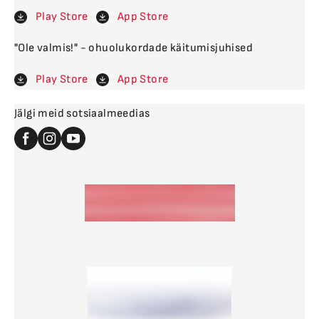
Play Store
App Store
"Ole valmis!" - ohuolukordade käitumisjuhised
Play Store
App Store
Jälgi meid sotsiaalmeedias