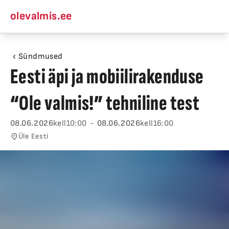
olevalmis.ee
Sündmused
Eesti äpi ja mobiilirakenduse
“Ole valmis!” tehniline test
08.06.2026
kell
10:00
-
08.06.2026
kell
16:00
Üle
Eesti